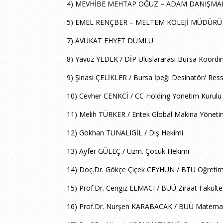
4) MEVHİBE MEHTAP OĞUZ – ADAM DANIŞMA
5) EMEL RENÇBER – MELTEM KOLEJİ MÜDÜRÜ
7) AVUKAT EHYET DUMLU
8) Yavuz YEDEK / DİP Uluslararası Bursa Koordin
9) Şinasi ÇELİKLER / Bursa İpeği Desinatör/ Re
10) Cevher CENKCİ / CC Holding Yönetim Kurulu
11) Melih TÜRKER / Entek Global Makina Yöneti
12) Gökhan TUNALIGİL / Diş Hekimi
13) Ayfer GÜLEÇ / Uzm. Çocuk Hekimi
14) Doç.Dr. Gökçe Çiçek CEYHUN / BTÜ Öğretim
15) Prof.Dr. Cengiz ELMACI / BUÜ Ziraat Fakülte
16) Prof.Dr. Nurşen KARABACAK / BUÜ Matema