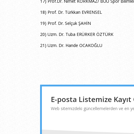
17) Prof.Dr. Nimet KORKMAZ/ BUÜ Spor Bilimler
18) Prof. Dr. Türkkan EVRENSEL
19) Prof. Dr. Selçuk ŞAHİN
20) Uzm. Dr. Tuba ERÜRKER ÖZTÜRK
21) Uzm. Dr. Hande OCAKOĞLU
E-posta Listemize Kayıt
Web sitemizdeki güncellemelerden ve en yen