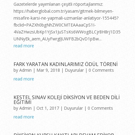
Gazetelerde yayımlanan çeşitli röportajlarımız:
https://haberglobal.com.tr/yasam/gitmek-bilmeyen-
misafire-karsi-ne-yapmali-uzmanlar-anlatiyor-155445?
fbclid=PAZXh0bgNhZW0CMTEAAaaCpS1I-
4VaZHwzsUbKp1YjSx1JuSTsKs6WWogBLCjr8H8rj1D35
UNNyEk_aem_AUyFwrglJUWFB2bQvD1pBw...
read more
FARK YARATAN KADINLARIMIZ ÖDÜL TÖRENİ
by
Admin
|
Mar 9, 2018
|
Duyurular
| 0 Comments
read more
KESTEL SINAV KOLEJİ DİKSİYON VE BEDEN DİLİ
EĞİTİMİ
by
Admin
|
Oct 1, 2017
|
Duyurular
| 0 Comments
read more