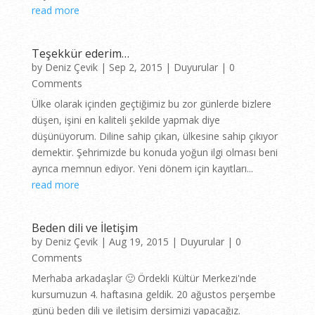
read more
Teşekkür ederim…
by
Deniz Çevik
|
Sep 2, 2015
|
Duyurular
| 0
Comments
Ülke olarak içinden geçtiğimiz bu zor günlerde bizlere
düşen, işini en kaliteli şekilde yapmak diye
düşünüyorum. Diline sahip çıkan, ülkesine sahip çıkıyor
demektir. Şehrimizde bu konuda yoğun ilgi olması beni
ayrıca memnun ediyor. Yeni dönem için kayıtları...
read more
Beden dili ve İletişim
by
Deniz Çevik
|
Aug 19, 2015
|
Duyurular
| 0
Comments
Merhaba arkadaşlar 🙂 Ördekli Kültür Merkezi'nde
kursumuzun 4. haftasına geldik. 20 ağustos perşembe
günü beden dili ve iletişim dersimizi yapacağız.