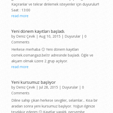
Kaçıranlar ve tekrar dinlemek isteyenler için duyurulur!!
Saat : 13:00
read more
Yeni dönem kayıtları başladı.
by
Deniz Çevik
|
Aug 10, 2015
|
Duyurular
| 0
Comments
Herkese merhaba 🙂 Yeni dönem kayıtları
osmek.osmangazi.bel.tr adresinde başladı. Öğle ve
akşam olmak üzere 2 grup açılıyor.
read more
Yeni kursumuz başlıyor
by
Deniz Çevik
|
Jul 28, 2015
|
Duyurular
| 0
Comments
Diline sahip çıkan herkese sevgiler, selamlar... Kısa bir
aradan sonra yeni kursumuz başlıyor. Yoğun ilginize
teşekkür ederim 🙂 Kayıtlar yapıldı, perşembe