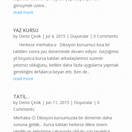
görüşmek üzere...
read more
YAZ KURSU
by
Deniz Çevik
|
Jul 4, 2015
|
Duyurular
| 0 Comments
Herkese merhaba☺ Diksiyon kursumuz kısa bir
tatilden sonra yaz döneminde devam ediyor. Geçtiğimiz
yıl boyunca kursa katılan arkadaşlarımız sürenin
yetersiz olduğunu, birlikte daha fazla uygulama yapmak
gerektiğini defalarca beyan etti. Ben de...
read more
TATİL…
by
Deniz Çevik
|
Jun 11, 2015
|
Duyurular
| 0
Comments
Merhaba 🙂 Diksiyon kursumuzda bir dönemin daha
sonuna geldik... Kursa katılan herkese diline önem
verdiği ve geliştirme çabasında olduğu için teşekkür