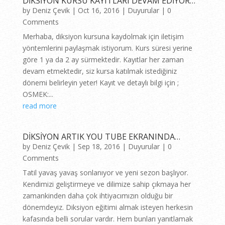
DİKSİYON KURSU KAYITLARI DEVAM EDİYOR…
by
Deniz Çevik
|
Oct 16, 2016
|
Duyurular
| 0
Comments
Merhaba, diksiyon kursuna kaydolmak için iletişim
yöntemlerini paylaşmak istiyorum. Kurs süresi yerine
göre 1 ya da 2 ay sürmektedir. Kayıtlar her zaman
devam etmektedir, siz kursa katılmak istediğiniz
dönemi belirleyin yeter! Kayıt ve detaylı bilgi için ;
OSMEK:...
read more
DİKSİYON ARTIK YOU TUBE EKRANINDA…
by
Deniz Çevik
|
Sep 18, 2016
|
Duyurular
| 0
Comments
Tatil yavaş yavaş sonlanıyor ve yeni sezon başlıyor.
Kendimizi geliştirmeye ve dilimize sahip çıkmaya her
zamankinden daha çok ihtiyacımızın olduğu bir
dönemdeyiz. Diksiyon eğitimi almak isteyen herkesin
kafasında belli sorular vardır. Hem bunları yanıtlamak