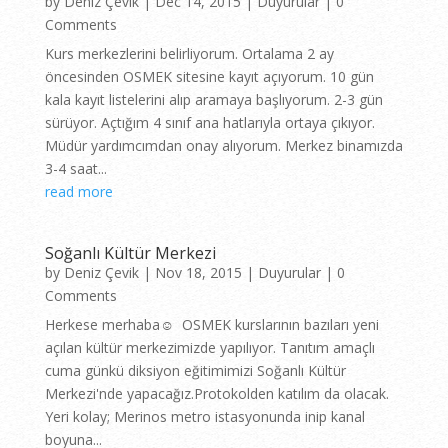
by
Deniz Çevik
|
Dec 14, 2015
|
Duyurular
| 0
Comments
Kurs merkezlerini belirliyorum. Ortalama 2 ay
öncesinden OSMEK sitesine kayıt açıyorum. 10 gün
kala kayıt listelerini alıp aramaya başlıyorum. 2-3 gün
sürüyor. Açtığım 4 sınıf ana hatlarıyla ortaya çıkıyor.
Müdür yardımcımdan onay alıyorum. Merkez binamızda
3-4 saat...
read more
Soğanlı Kültür Merkezi
by
Deniz Çevik
|
Nov 18, 2015
|
Duyurular
| 0
Comments
Herkese merhaba☺ OSMEK kurslarının bazıları yeni
açılan kültür merkezimizde yapılıyor. Tanıtım amaçlı
cuma günkü diksiyon eğitimimizi Soğanlı Kültür
Merkezi'nde yapacağız.Protokolden katılım da olacak.
Yeri kolay; Merinos metro istasyonunda inip kanal
boyuna...